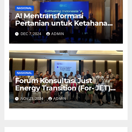
NASIONAL
AI Mentransformasi
Pertanian untuk Ketahanan
Pangan, Produktifitas dan
DEC 7, 2024
ADMIN
Pekerjaan Yang Layak
NASIONAL
Forum Konsultasi Just
Energy Transition (For- JET)
Konfederasi SP/SB terbentuk
NOV 23, 2024
ADMIN