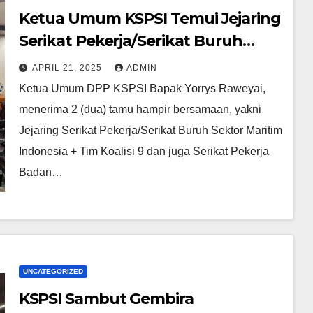
Ketua Umum KSPSI Temui Jejaring
Serikat Pekerja/Serikat Buruh
Sektor Maritim Indonesia dan SP
APRIL 21, 2025
ADMIN
BPJS Ketenagakerjaan
Ketua Umum DPP KSPSI Bapak Yorrys Raweyai,
menerima 2 (dua) tamu hampir bersamaan, yakni
Jejaring Serikat Pekerja/Serikat Buruh Sektor Maritim
Indonesia + Tim Koalisi 9 dan juga Serikat Pekerja
Badan…
UNCATEGORIZED
KSPSI Sambut Gembira