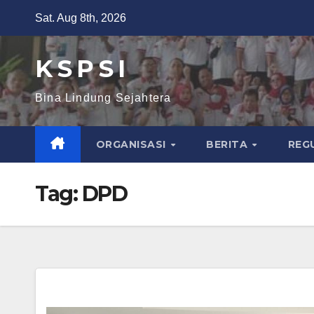
Sat. Aug 8th, 2026
K S P S I
Bina Lindung Sejahtera
ORGANISASI
BERITA
REG
Tag:
DPD