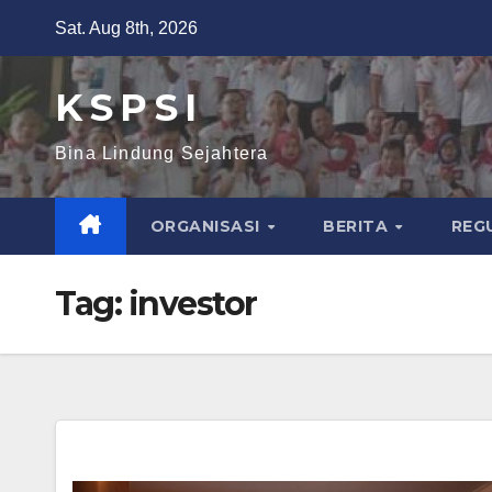
Sat. Aug 8th, 2026
K S P S I
Bina Lindung Sejahtera
ORGANISASI
BERITA
REG
Tag:
investor