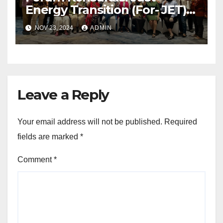
Energy Transition (For- JET)
Konfederasi SP/SB terbentuk
NOV 23, 2024
ADMIN
Leave a Reply
Your email address will not be published.
Required
fields are marked
*
Comment
*