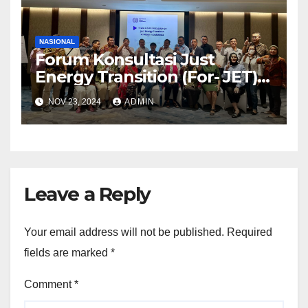
NASIONAL
Forum Konsultasi Just
Energy Transition (For- JET)
Konfederasi SP/SB terbentuk
NOV 23, 2024
ADMIN
Leave a Reply
Your email address will not be published.
Required
fields are marked
*
Comment
*