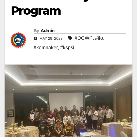
Program
By
Admin
#DCWP
,
#ilo
,
MAY 29, 2023
#kemnaker
,
#kspsi