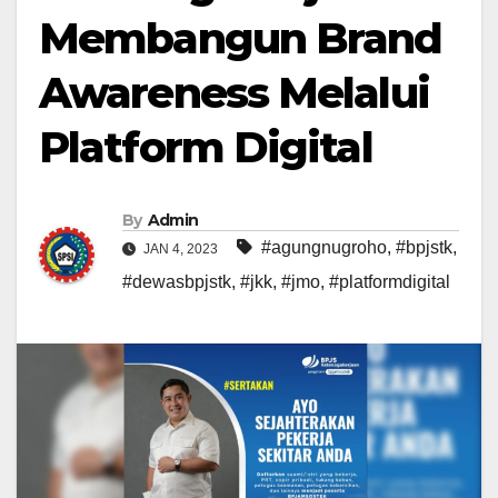
Membangun Brand
Awareness Melalui
Platform Digital
By
Admin
#agungnugroho
,
#bpjstk
,
JAN 4, 2023
#dewasbpjstk
,
#jkk
,
#jmo
,
#platformdigital