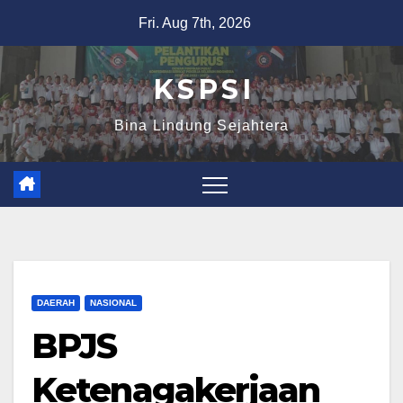
Fri. Aug 7th, 2026
K S P S I
Bina Lindung Sejahtera
DAERAH
NASIONAL
BPJS
Ketenagakerjaan