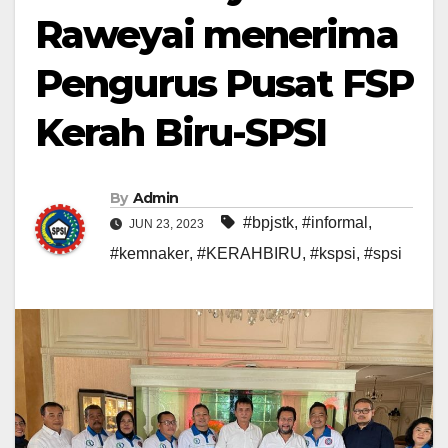
Raweyai menerima
Pengurus Pusat FSP
Kerah Biru-SPSI
By
Admin
#bpjstk
,
#informal
,
JUN 23, 2023
#kemnaker
,
#KERAHBIRU
,
#kspsi
,
#spsi