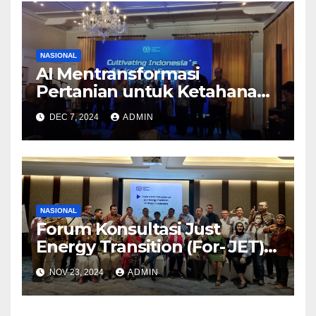
NASIONAL
AI Mentransformasi
Pertanian untuk Ketahanan
Pangan, Produktifitas dan
DEC 7, 2024
ADMIN
Pekerjaan Yang Layak
NASIONAL
Forum Konsultasi Just
Energy Transition (For- JET)
Konfederasi SP/SB terbentuk
NOV 23, 2024
ADMIN