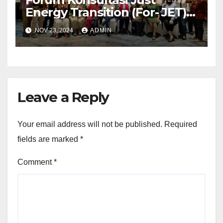
Energy Transition (For- JET)
Konfederasi SP/SB terbentuk
NOV 23, 2024
ADMIN
Leave a Reply
Your email address will not be published.
Required
fields are marked
*
Comment
*