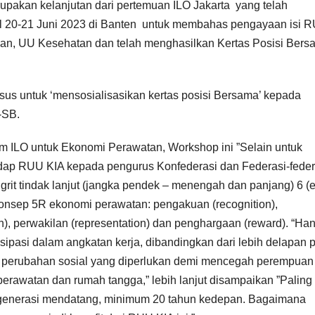
pakan kelanjutan dari pertemuan ILO Jakarta yang telah
 20-21 Juni 2023 di Banten untuk membahas pengayaan isi 
an, UU Kesehatan dan telah menghasilkan Kertas Posisi Bers
s untuk ‘mensosialisasikan kertas posisi Bersama’ kepada
-SB.
m ILO untuk Ekonomi Perawatan, Workshop ini ”Selain untuk
hadap RUU KIA kepada pengurus Konfederasi dan Federasi-feder
rit tindak lanjut (jangka pendek – menengah dan panjang) 6 
onsep 5R ekonomi perawatan: pengakuan (recognition),
n), perwakilan (representation) dan penghargaan (reward). “Ha
ipasi dalam angkatan kerja, dibandingkan dari lebih delapan 
a perubahan sosial yang diperlukan demi mencegah perempuan
erawatan dan rumah tangga,” lebih lanjut disampaikan ”Paling 
ati generasi mendatang, minimum 20 tahun kedepan. Bagaimana