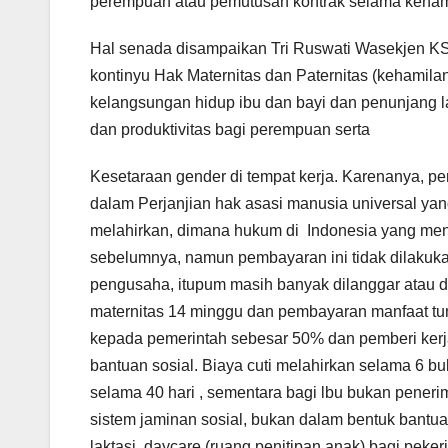
perempuan atau pemutusan kontrak selama keham
Hal senada disampaikan Tri Ruswati Wasekjen K
kontinyu Hak Maternitas dan Paternitas (kehamil
kelangsungan hidup ibu dan bayi dan penunjang lai
dan produktivitas bagi perempuan serta
Kesetaraan gender di tempat kerja. Karenanya, pe
dalam Perjanjian hak asasi manusia universal yan
melahirkan, dimana hukum di Indonesia yang men
sebelumnya, namun pembayaran ini tidak dilakuka
pengusaha, itupum masih banyak dilanggar atau d
maternitas 14 minggu dan pembayaran manfaat t
kepada pemerintah sebesar 50% dan pemberi kerj
bantuan sosial. Biaya cuti melahirkan selama 6 b
selama 40 hari , sementara bagi lbu bukan pene
sistem jaminan sosial, bukan dalam bentuk bantua
laktasi, daycare (ruang penitipan anak) bagi peker