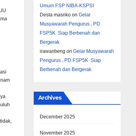
Umum FSP NIBA-KSPSI
RUU
Desta masriko
on
Gelar
ama
Musyawarah Pengurus , PD
FSP5K Siap Berbenah dan
Bergerak
irawanbeng
on
Gelar Musyawarah
Pengurus , PD FSP5K Siap
Berbenah dan Bergerak
asi
(enam
nya
Archives
puluh
December 2025
tidak,
November 2025