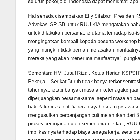
seluruh pekerja di Indonesia dapat menikmati apa 
Hal senada disampaikan Elly Silaban, Presiden
Advokasi SP-SB untuk RUU KIA mengatakan bahw
untuk dilakukan bersama, terutama terhadap isu-isu
mengingatkan kembali kepada peserta workshop ba
yang mungkin tidak pernah merasakan manfaatnya,
mereka yang akan menerima manfaatnya”, pungka
Sementara HM. Jusuf Rizal, Ketua Harian KSPSI 
Pekerja – Serikat Buruh tidak hanya terkonsentrasi
tahunnya, tetapi banyak masalah ketenagakerjaan
diperjuangkan bersama-sama, seperti masalah pad
hak Paternitas (cuti & peran ayah dalam perawata
mengusulkan perpanjangan cuti melahirkan dari 3 
proses peninjauan oleh kementerian terkait, RUU
implikasinya terhadap biaya tenaga kerja, serta d