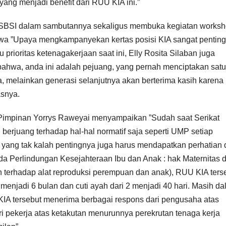
yang menjadi benefit dari RUU KIA ini.”
 KSBSI dalam sambutannya sekaligus membuka kegiatan works
a ”Upaya mengkampanyekan kertas posisi KIA sangat penting
 prioritas ketenagakerjaan saat ini, Elly Rosita Silaban juga
hwa, anda ini adalah pejuang, yang pernah menciptakan satu 
 melainkan generasi selanjutnya akan berterima kasih karena
snya.
Pimpinan Yorrys Raweyai menyampaikan ”Sudah saat Serikat
 berjuang terhadap hal-hal normatif saja seperti UMP setiap
 yang tak kalah pentingnya juga harus mendapatkan perhatian
a Perlindungan Kesejahteraan Ibu dan Anak : hak Maternitas 
n terhadap alat reproduksi perempuan dan anak), RUU KIA ters
menjadi 6 bulan dan cuti ayah dari 2 menjadi 40 hari. Masih d
 KIA tersebut menerima berbagai respons dari pengusaha atas
ari pekerja atas ketakutan menurunnya perekrutan tenaga kerja