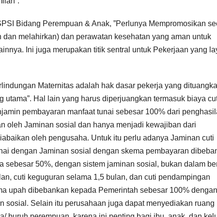
ilan”.
SPSI Bidang Perempuan & Anak, ”Perlunya Mempromosikan se
an dan melahirkan) dan perawatan kesehatan yang aman untuk
nnya. Ini juga merupakan titik sentral untuk Pekerjaan yang l
rlindungan Maternitas adalah hak dasar pekerja yang dituangk
g utama”. Hal lain yang harus diperjuangkan termasuk biaya cut
jamin pembayaran manfaat tunai sebesar 100% dari penghasi
n oleh Jaminan sosial dan hanya menjadi kewajiban dari
iabaikan oleh pengusaha. Untuk itu perlu adanya Jaminan cuti
unai dengan Jaminan sosial dengan skema pembayaran dibeba
a sebesar 50%, dengan sistem jaminan sosial, bukan dalam be
ulan, cuti keguguran selama 1,5 bulan, dan cuti pendampingan
rima upah dibebankan kepada Pemerintah sebesar 100% denga
n sosial. Selain itu perusahaan juga dapat menyediakan ruang
ja/ buruh perempuan, karena ini penting bagi ibu, anak, dan kel